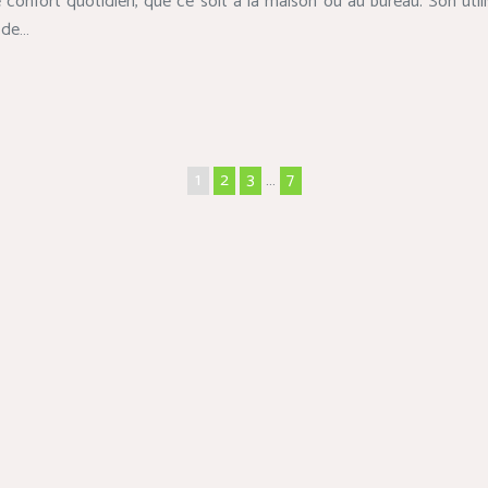
 confort quotidien, que ce soit à la maison ou au bureau. Son uti
l de…
1
2
3
…
7