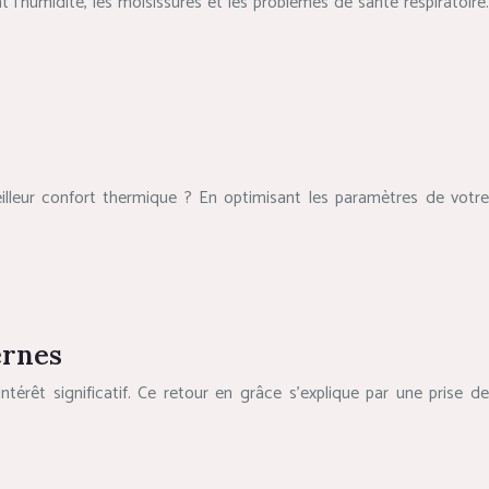
t l’humidité, les moisissures et les problèmes de santé respiratoire.
illeur confort thermique ? En optimisant les paramètres de votre
ernes
érêt significatif. Ce retour en grâce s’explique par une prise de