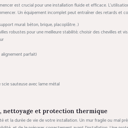
cer est crucial pour une installation fluide et efficace. L’utilisatio
commencer. Un équipement incomplet peut entraîner des retards et com
support mural: béton, brique, placoplâtre…)
lles robustes pour une meilleure stabilité; choisir des chevilles et vi
ur
n alignement parfait)
ne scie sauteuse avec lame métal
, nettoyage et protection thermique
é et la durée de vie de votre installation. Un mur fragile ou mal p
 solidité, et de le préparer correctement avant l’installation. Une 