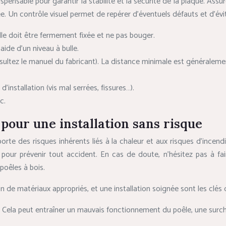
ispensable pour garantir la stabilité et la sécurité de la plaque. Ass
e. Un contrôle visuel permet de repérer d’éventuels défauts et d’évit
Elle doit être fermement fixée et ne pas bouger.
aide d’un niveau à bulle.
sultez le manuel du fabricant). La distance minimale est généraleme
installation (vis mal serrées, fissures…).
c.
 pour une installation sans risque
orte des risques inhérents liés à la chaleur et aux risques d’incend
pour prévenir tout accident. En cas de doute, n’hésitez pas à fair
poêles à bois.
n de matériaux appropriés, et une installation soignée sont les clés d
e. Cela peut entraîner un mauvais fonctionnement du poêle, une surch