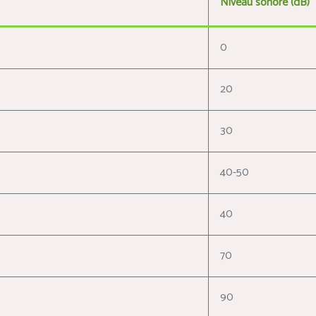
Niveau sonore (dB)
0
20
30
40-50
40
70
90