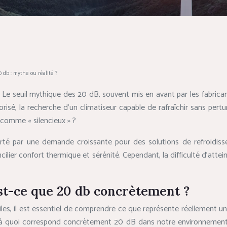
 db : mythe ou réalité ?
r ? Le seuil mythique des 20 dB, souvent mis en avant par les fabrica
sé, la recherche d’un climatiseur capable de rafraîchir sans perturb
 comme « silencieux » ?
té par une demande croissante pour des solutions de refroidissem
concilier confort thermique et sérénité. Cependant, la difficulté d’at
st-ce que 20 db concrètement ?
les, il est essentiel de comprendre ce que représente réellement u
lors, à quoi correspond concrètement 20 dB dans notre environnem