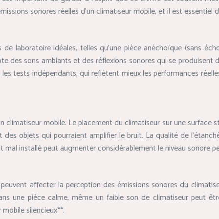
 émissions sonores réelles d’un climatiseur mobile, et il est essentiel
 laboratoire idéales, telles qu’une pièce anéchoïque (sans écho) 
e des sons ambiants et des réflexions sonores qui se produisent da
et les tests indépendants, qui reflètent mieux les performances réel
un climatiseur mobile. Le placement du climatiseur sur une surface sta
es objets qui pourraient amplifier le bruit. La qualité de l’étanchéit
 mal installé peut augmenter considérablement le niveau sonore perçu
 peuvent affecter la perception des émissions sonores du climatiseu
. Dans une pièce calme, même un faible son de climatiseur peut êt
 mobile silencieux**.