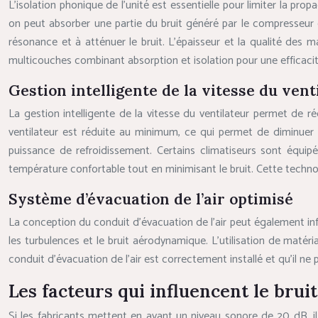
L’isolation phonique de l’unité est essentielle pour limiter la pro
on peut absorber une partie du bruit généré par le compresseur et
résonance et à atténuer le bruit. L’épaisseur et la qualité des ma
multicouches combinant absorption et isolation pour une efficaci
Gestion intelligente de la vitesse du vent
La gestion intelligente de la vitesse du ventilateur permet de ré
ventilateur est réduite au minimum, ce qui permet de diminuer 
puissance de refroidissement. Certains climatiseurs sont équi
température confortable tout en minimisant le bruit. Cette techn
Système d’évacuation de l’air optimisé
La conception du conduit d’évacuation de l’air peut également infl
les turbulences et le bruit aérodynamique. L’utilisation de matéri
conduit d’évacuation de l’air est correctement installé et qu’il n
Les facteurs qui influencent le brui
Si les fabricants mettent en avant un niveau sonore de 20 dB, il