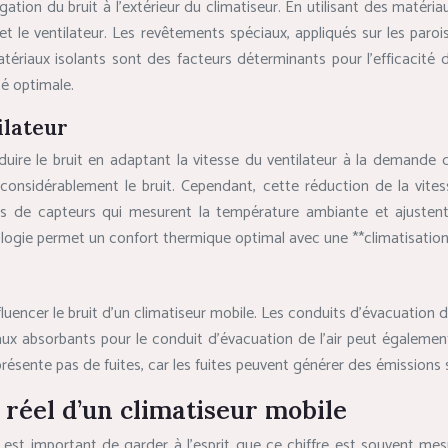
pagation du bruit à l’extérieur du climatiseur. En utilisant des matér
 le ventilateur. Les revêtements spéciaux, appliqués sur les parois
tériaux isolants sont des facteurs déterminants pour l’efficacité d
té optimale.
ilateur
duire le bruit en adaptant la vitesse du ventilateur à la demande 
considérablement le bruit. Cependant, cette réduction de la vites
pés de capteurs qui mesurent la température ambiante et ajusten
ologie permet un confort thermique optimal avec une **climatisation
uencer le bruit d’un climatiseur mobile. Les conduits d’évacuation d
aux absorbants pour le conduit d’évacuation de l’air peut également 
e présente pas de fuites, car les fuites peuvent générer des émission
t réel d’un climatiseur mobile
 est important de garder à l’esprit que ce chiffre est souvent mesu